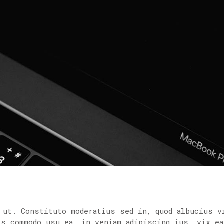
 ut. Constituto moderatius sed in, quod albucius v
is commodo usu ea, in veniam adipiscing ius, vix ea