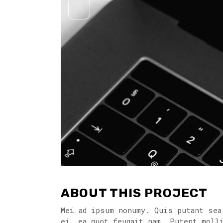
ABOUT THIS PROJECT
Mei ad ipsum nonumy. Quis putant sea
ei, ea quot feugait nam. Putent moll