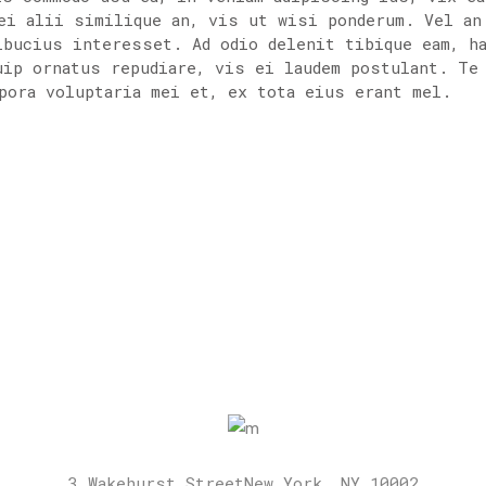
ei alii similique an, vis ut wisi ponderum. Vel an
lbucius interesset. Ad odio delenit tibique eam, h
uip ornatus repudiare, vis ei laudem postulant. Te
pora voluptaria mei et, ex tota eius erant mel.
3 Wakehurst StreetNew York, NY 10002