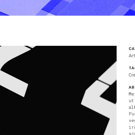
CA
Ar
TA
Cre
AB
Me
ut
al
Pu
ve
ir
si