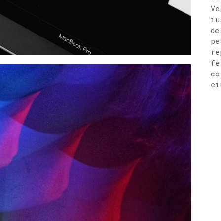
Ve
iu
de
pe
re
fe
co
ei