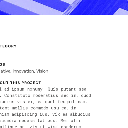
TEGORY
t
GS
ative, Innovation, Vision
OUT THIS PROJECT
i ad ipsum nonumy. Quis putant sea
. Constituto moderatius sed in, quod
bucius vis ei, ea quot feugait nam.
tent mollis commodo usu ea, in
niam adipiscing ius, vix ea albucius
acundia necessitatibus. Mei alii
milique an, vis ut wisi ponderum.