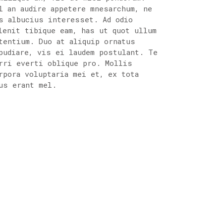
l an audire appetere mnesarchum, ne
s albucius interesset. Ad odio
lenit tibique eam, has ut quot ullum
tentium. Duo at aliquip ornatus
pudiare, vis ei laudem postulant. Te
rri everti oblique pro. Mollis
rpora voluptaria mei et, ex tota
us erant mel.